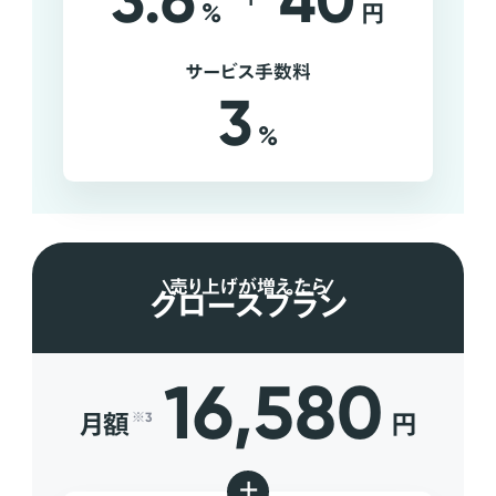
3.6
40
%
円
サービス手数料
3
%
売り上げが増えたら
グロースプラン
16,580
月額
円
※3
+