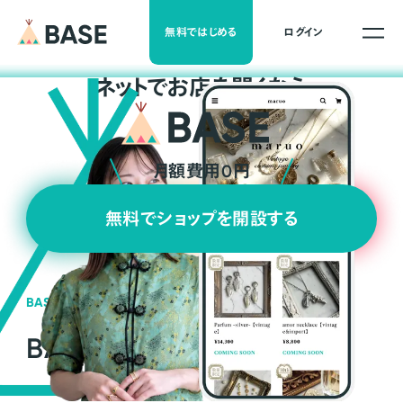
無料ではじめる
ログイン
ネ
ッ
ト
でお店を開くなら
月額費用0円
無料でショップを開設する
BASEの強み
BASEが強い3つの理由