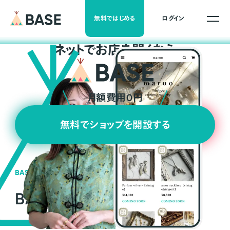
無料ではじめる
ログイン
ネ
ッ
ト
でお店を開くなら
月額費用0円
無料でショップを開設する
BASEの強み
BASEが強い3つの理由