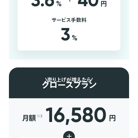
3.6
40
%
円
サービス手数料
3
%
売り上げが増えたら
グロースプラン
16,580
月額
円
※3
+